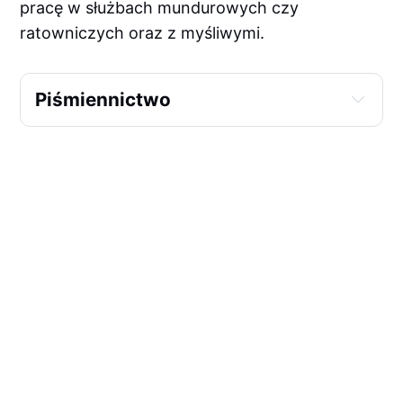
pracę w służbach mundurowych czy
ratowniczych oraz z myśliwymi.
Piśmiennictwo
Fogle, B. (2000), The Encyclopedia of 
the Dog, Dorling Kindersley
Hancock, D. (2012), Dogs of the 
Shepherds: A Review of the Pastoral 
Breeds, Crowood Press
Field, R. (1999), Retriever Training: A 
Back-To-Basics Approach, The Lyons 
Press
Labrador Retriever Club (UK), Labrador 
Retriever Club Website (
internet
)
American Kennel Club, Labrador Breed 