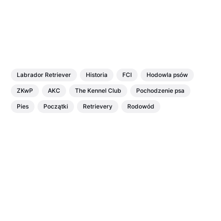
Labrador Retriever
Historia
FCI
Hodowla psów
ZKwP
AKC
The Kennel Club
Pochodzenie psa
Pies
Początki
Retrievery
Rodowód