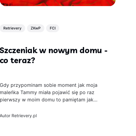
Retrievery
ZKwP
FCI
Szczeniak w nowym domu -
co teraz?
Gdy przypominam sobie moment jak moja
maleńka Tammy miała pojawić się po raz
pierwszy w moim domu to pamiętam jak
bardzo się stresowałam, a jednocześnie nie
mogłam się doczekać tej chwili. Czego
Autor
Retrievery.pl
dotyczył mój stres związany z pojawieniem się
szczeniaka w domu? 1. Na pewno żywienia -