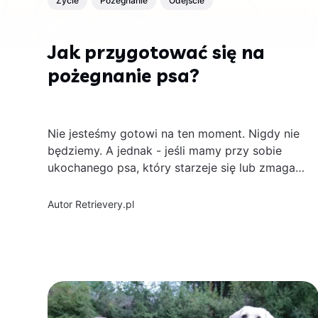
Życie
Pożegnanie
Odejście
Jak przygotować się na
pożegnanie psa?
Nie jesteśmy gotowi na ten moment. Nigdy nie
będziemy. A jednak - jeśli mamy przy sobie
ukochanego psa, który starzeje się lub zmaga
z poważną chorobą - staniemy kiedyś przed
trudną decyzją: czy to już czas? Czy trzymam
Autor
Retrievery.pl
go przy sobie z miłości, czy z lęku przed
stratą? Musimy niestety...