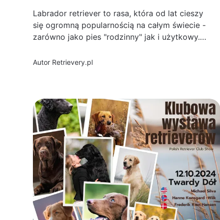
Labrador retriever to rasa, która od lat cieszy
się ogromną popularnością na całym świecie -
zarówno jako pies "rodzinny" jak i użytkowy.
Jego początki sięgają XIX wieku i są ściśle
związane z rybołówstwem, a nie - jak mogłaby
Autor
Retrievery.pl
sugerować nazwa - z regionem Labrador w
Kanadzie. Historia labradora...