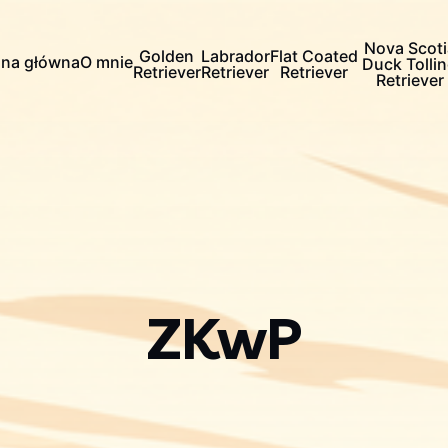
Nova Scoti
Golden
Labrador
Flat Coated
ona główna
O mnie
Duck Tolli
Retriever
Retriever
Retriever
Retriever
ZKwP