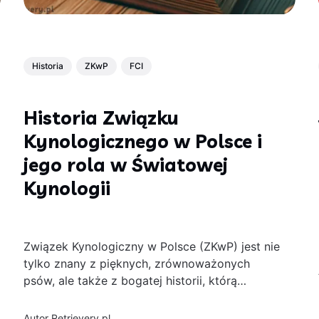
Historia
ZKwP
FCI
Historia Związku
Kynologicznego w Polsce i
jego rola w Światowej
Kynologii
Związek Kynologiczny w Polsce (ZKwP) jest nie
tylko znany z pięknych, zrównoważonych
psów, ale także z bogatej historii, którą
tworzyły przez lata rodziny członków ZKwP. W
niniejszym artykule przedstawię kluczowe
Autor
Retrievery.pl