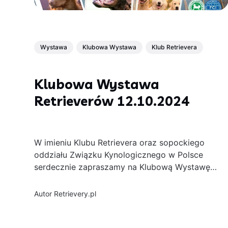
Wystawa
Klubowa Wystawa
Klub Retrievera
Klubowa Wystawa
Retrieverów 12.10.2024
W imieniu Klubu Retrievera oraz sopockiego
oddziału Związku Kynologicznego w Polsce
serdecznie zapraszamy na Klubową Wystawę
Retrieverów, która odbędzie się 12
października 2024 na terenie ośrodka
Autor
Retrievery.pl
wypoczynkowego "Twardy Dół" w Borach
Tucholskich. Będzie to wyjątkowa okazja, by