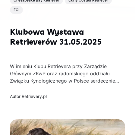
Chesapeake Bay Retriever
Curly Coated Retriever
FCI
Klubowa Wystawa
Retrieverów 31.05.2025
W imieniu Klubu Retrievera przy Zarządzie
Głównym ZKwP oraz radomskiego oddziału
Związku Kynologicznego w Polsce serdecznie
zapraszamy na Klubową Wystawę Retrieverów,
która odbędzie się 31 maja 2025 na terenie
Autor
Retrievery.pl
Miejskiego Klubu Sportowego
SZYDŁOWIANKA. Będzie to wyjątkowa okazja,
by móc podziwiać przedstawicieli retrieverów
z całego kraju i zagranicy, spotkać pasjonatów
tych...