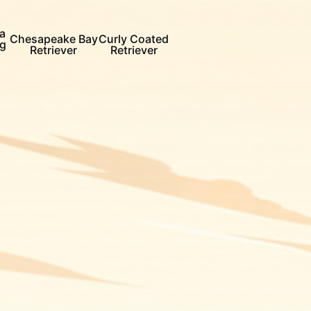
a
Chesapeake Bay
Curly Coated
ng
Retriever
Retriever