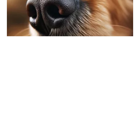
Nosówka - o co z nią chodzi?
Autor
Retrievery.pl