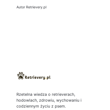
szczepienia na nią w pierwszej kolejności (już
Autor
Retrievery.pl
na pierwszym szczepieniu). Tutaj chciałabym
przybliżyć właśnie ten temat, aby każdy kto
zastanawia się czemu ta choroba mimo
takiego "delikatnego&...
Rzetelna wiedza o retrieverach,
hodowlach, zdrowiu, wychowaniu i
codziennym życiu z psem.