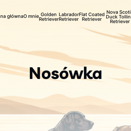
Nova Scoti
Golden
Labrador
Flat Coated
ona główna
O mnie
Duck Tolli
Retriever
Retriever
Retriever
Retriever
Nosówka