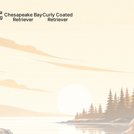
a
Chesapeake Bay
Curly Coated
ng
Retriever
Retriever