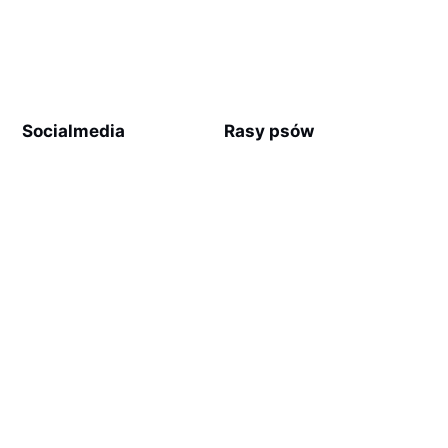
Socialmedia
Rasy psów
Facebook
Golden Retriever
Labrador Retriever
Flat Coated Retriever
Nova Scotia Duck Tolling
Retriever
Chesapeake Bay
Retriever